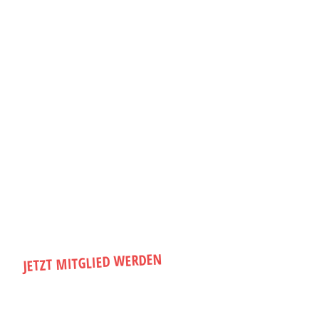
KOLLABO E.V.
Infos, Mitgliedsantrag und mehr findest
du hier.
JETZT MITGLIED WERDEN